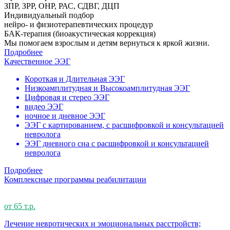
ЗПР, ЗРР, ОНР, РАС, СДВГ, ДЦП
Индивидуальный подбор
нейро- и физиотерапевтических процедур
БАК-терапия (биоакустическая коррекция)
Мы помогаем взрослым и детям вернуться к яркой жизни.
Подробнее
Качественное ЭЭГ
Короткая и Длительная ЭЭГ
Низкоамплитудная и Высокоамплитудная ЭЭГ
Цифровая и стерео ЭЭГ
видео ЭЭГ
ночное и дневное ЭЭГ
ЭЭГ с картированием, с расшифровкой и консультацией
невролога
ЭЭГ дневного сна с расшифровкой и консультацией
невролога
Подробнее
Комплексные программы реабилитации
от 65 т.р.
Лечение невротических и эмоциональных расстройств;