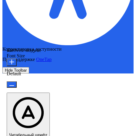
Корректировка доступности
Контент-модули
Font Size
При поддержке
OneTap
Hide Toolbar
Default
Читабельный шрифт