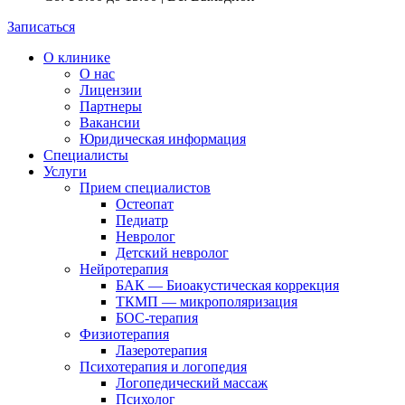
Записаться
О клинике
О нас
Лицензии
Партнеры
Вакансии
Юридическая информация
Специалисты
Услуги
Прием специалистов
Остеопат
Педиатр
Невролог
Детский невролог
Нейротерапия
БАК — Биоакустическая коррекция
ТКМП — микрополяризация
БОС-терапия
Физиотерапия
Лазеротерапия
Психотерапия и логопедия
Логопедический массаж
Психолог