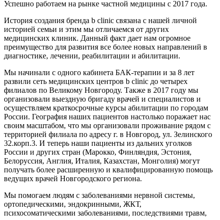
Успешно работаем на рынке частной медицины с 2017 года.
История создания бренда b clinic связана с нашей личной
историей семьи и этим мы отличаемся от других
медицинских клиник. Данный факт дает нам огромное
преимущество для развития все более новых направлений в
диагностике, лечении, реабилитации и абилитации.
Мы начинали с одного кабинета БАК-терапии и за 8 лет
развили сеть медицинских центров b clinic до четырех
филиалов по Великому Новгороду. Также в 2017 году мы
организовали выездную бригаду врачей и специалистов и
осуществляем краткосрочные курсы абилитации по городам
России. География наших пациентов настолько поражает нас
своим масштабом, что мы организовали проживание рядом с
территорией филиала по адресу г. в Новгород, ул. Зелинского
32.корп.3. И теперь наши пациенты из дальних уголков
России и других стран (Марокко, Финляндия, Эстония,
Белоруссия, Англия, Италия, Казахстан, Монголия) могут
получать более расширенную и квалифицированную помощь
ведущих врачей Новгородского региона.
Мы помогаем людям с заболеваниями нервной системы,
ортопедическими, эндокринными, ЖКТ,
психосоматическими заболеваниями, последствиями травм,