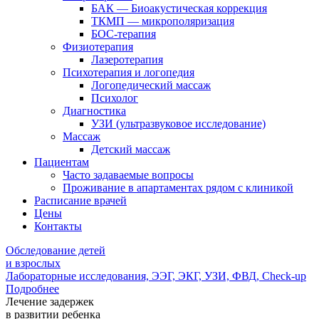
БАК — Биоакустическая коррекция
ТКМП — микрополяризация
БОС-терапия
Физиотерапия
Лазеротерапия
Психотерапия и логопедия
Логопедический массаж
Психолог
Диагностика
УЗИ (ультразвуковое исследование)
Массаж
Детский массаж
Пациентам
Часто задаваемые вопросы
Проживание в апартаментах рядом с клиникой
Расписание врачей
Цены
Контакты
Обследование детей
и взрослых
Лабораторные исследования, ЭЭГ, ЭКГ, УЗИ, ФВД, Cheсk-up
Подробнее
Лечение задержек
в развитии ребенка