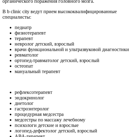
органического поражения головного мозга.
В b clinic city ведут прием высококвалифицированные
специалисты:
педиатр
физиотерапевт
терапевт
невролог детский, взрослый
врачи функциональной и ультразвуковой диагностики
ревматолог
ортопед-травматолог детский, взрослый
остеопат
мануальный терапевт
рефлексотерапевт
эндокринолог
диетолог
гастроэнтеролог
процедурная медсестра
медсестры по массажу лечебному
психологи детские и взрослые
логопед-дефектолог детский, взрослый
АВА-терапевт