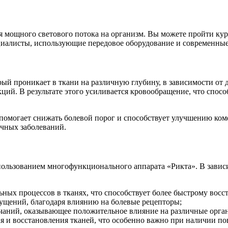
я мощного светового потока на организм. Вы можете пройти кур
ециалисты, использующие передовое оборудование и современные
рый проникает в ткани на различную глубину, в зависимости от 
кций. В результате этого усиливается кровообращение, что спо
 помогает снижать болевой порог и способствует улучшению ком
чных заболеваний.
использованием многофункционального аппарата «Рикта». В зави
ных процессов в тканях, что способствует более быстрому восс
ущений, благодаря влиянию на болевые рецепторы;
чаний, оказывающее положительное влияние на различные орга
я и восстановления тканей, что особенно важно при наличии п