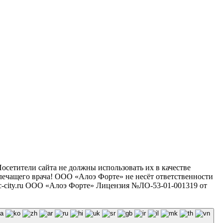
сетители сайта не должны использовать их в качестве
лечащего врача! ООО «Алоэ Форте» не несёт ответственности
nic-city.ru ООО «Алоэ Форте» Лицензия №ЛО-53-01-001319 от