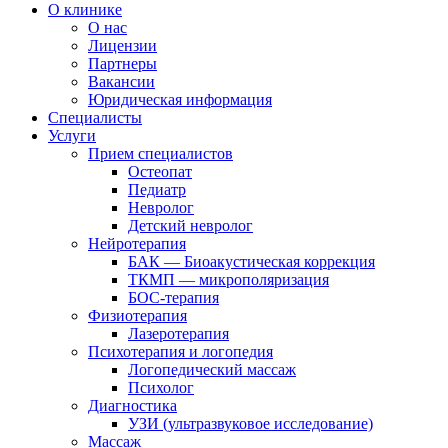
О клинике
О нас
Лицензии
Партнеры
Вакансии
Юридическая информация
Специалисты
Услуги
Прием специалистов
Остеопат
Педиатр
Невролог
Детский невролог
Нейротерапия
БАК — Биоакустическая коррекция
ТКМП — микрополяризация
БОС-терапия
Физиотерапия
Лазеротерапия
Психотерапия и логопедия
Логопедический массаж
Психолог
Диагностика
УЗИ (ультразвуковое исследование)
Массаж