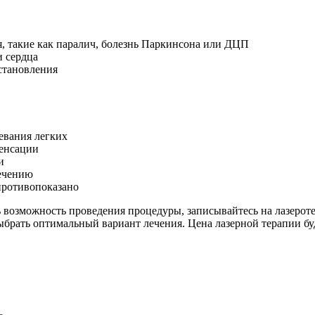
, такие как паралич, болезнь Паркинсона или ДЦП
и сердца
становления
евания легких
пенсации
и
лечению
противопоказано
ь возможность проведения процедуры, записывайтесь на лазероте
брать оптимальный вариант лечения. Цена лазерной терапии буде