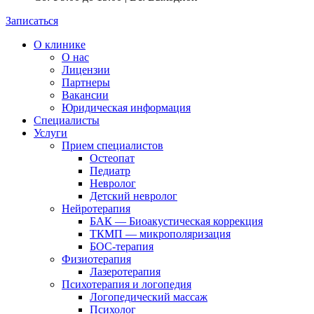
Записаться
О клинике
О нас
Лицензии
Партнеры
Вакансии
Юридическая информация
Специалисты
Услуги
Прием специалистов
Остеопат
Педиатр
Невролог
Детский невролог
Нейротерапия
БАК — Биоакустическая коррекция
ТКМП — микрополяризация
БОС-терапия
Физиотерапия
Лазеротерапия
Психотерапия и логопедия
Логопедический массаж
Психолог