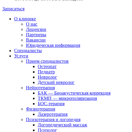
Записаться
О клинике
О нас
Лицензии
Партнеры
Вакансии
Юридическая информация
Специалисты
Услуги
Прием специалистов
Остеопат
Педиатр
Невролог
Детский невролог
Нейротерапия
БАК — Биоакустическая коррекция
ТКМП — микрополяризация
БОС-терапия
Физиотерапия
Лазеротерапия
Психотерапия и логопедия
Логопедический массаж
Психолог