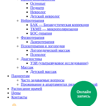
Остеопат
Педиатр
Невролог
Детский невролог
Нейротерапия
БАК — Биоакустическая коррекция
ТКМП — микрополяризация
БОС-терапия
Физиотерапия
Лазеротерапия
Психотерапия и логопедия
Логопедический массаж
Психолог
Диагностика
УЗИ (ультразвуковое исследование)
Массаж
Детский массаж
Пациентам
Часто задаваемые вопросы
Проживание в апартаментах рядом с клиникой
Расписание врачей
Онлайн
Цены
запись
Контакты