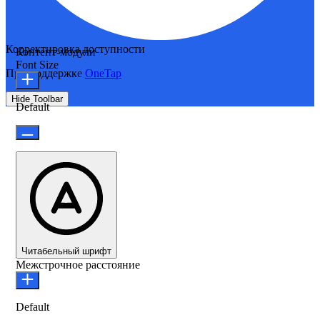
Корректировка доступности
Контент-модули
Font Size
При поддержке
OneTap
Hide Toolbar
Default
Читабельный шрифт
Межстрочное расстояние
Default