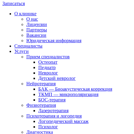
Записаться
О клинике
О нас
Лицензии
Партнеры
Вакансии
Юридическая информация
Специалисты
Услуги
Прием специалистов
Остеопат
Педиатр
Невролог
Детский невролог
Нейротерапия
БАК — Биоакустическая коррекция
ТКМП — микрополяризация
БОС-терапия
Физиотерапия
Лазеротерапия
Психотерапия и логопедия
Логопедический массаж
Психолог
Диагностика